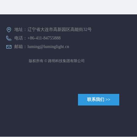
地址：
辽宁省大连市高新园区高能街32号
电话：
+86-411-84755888
邮箱：
luming@luminglight.cn
版权所有 ©
路明科技集团有限公司
联系我们 >>