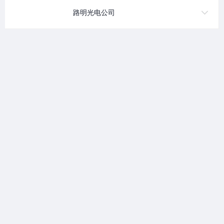
路明光电公司
1992
300
创立于1992年
核心专利与“芯粉合一”关键技术
10000亿
1个世纪
半导体照明产业开拓者
突破稀土蓄光发光材料行业世
纪难题