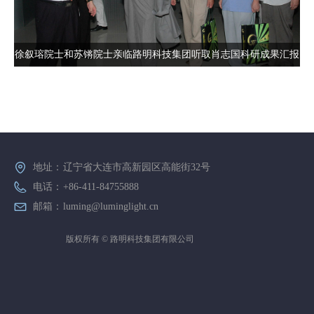
徐叙瑢院士和苏锵院士亲临路明科技集团听取肖志国科研成果汇报
地址：
辽宁省大连市高新园区高能街32号
电话：
+86-411-84755888
邮箱：
luming@luminglight.cn
版权所有 ©
路明科技集团有限公司